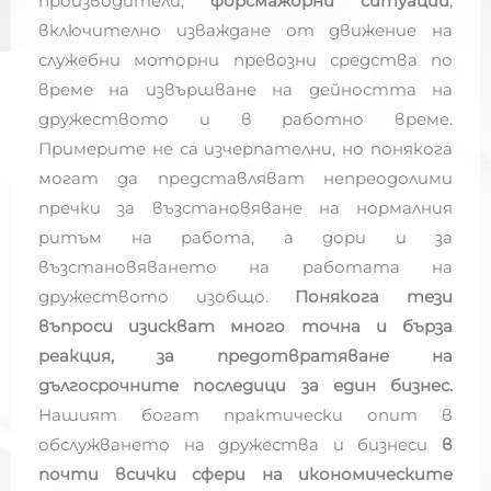
производители,
форсмажорни ситуации
,
включително изваждане от движение на
служебни моторни превозни средства по
време на извършване на дейността на
дружеството и в работно време.
Примерите не са изчерпателни, но понякога
могат да представляват непреодолими
пречки за възстановяване на нормалния
ритъм на работа, а дори и за
възстановяването на работата на
дружеството изобщо.
Понякога тези
въпроси изискват много точна и бърза
реакция, за предотвратяване на
дългосрочните последици за един бизнес.
Нашият богат практически опит в
обслужването на дружества и бизнеси
в
почти всички сфери на икономическите