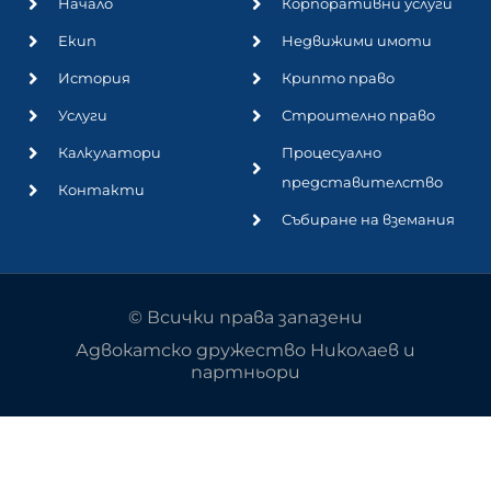
Начало
Корпоративни услуги
Екип
Недвижими имоти
История
Крипто право
Услуги
Строително право
Калкулатори
Процесуално
представителство
Контакти
Събиране на вземания
© Всички права запазени
Адвокатско дружество Николаев и
партньори