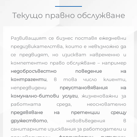
Текущо правно обслужване
Развиващият се бизнес поставя ежедневни
предизвикателства, които е невъзможно да
се предвидят, но изискват навременно и
компетентно право обслужване – например
недобросъвестно поведение на
контрагенти
, в това число клиенти,
непредвидени
преустановявания на
комунално-битови услуги
, жизненоважни за
работната среда, неоснователно
предявяване на претенции срещу
дружеството
, нововъведения в
санитарните изисквания за работодатели и