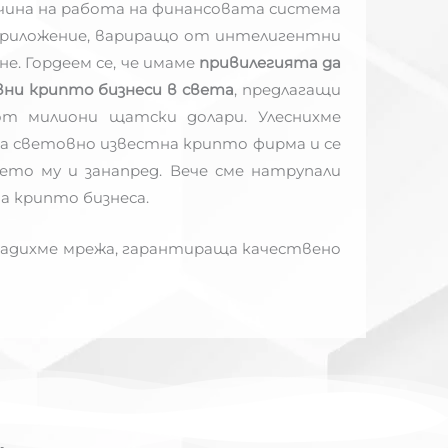
начина на работа на финансовата система
 приложение, вариращо от интелигентни
е. Гордеем се, че имаме
привилегията да
вни крипто бизнеси в света
, предлагащи
от милиони щатски долари. Улеснихме
а световно известна крипто фирма и се
ето му и занапред. Вече сме натрупали
а крипто бизнеса.
радихме мрежа, гарантираща качествено