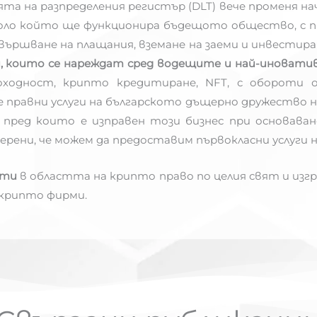
ията на разпределения регистър (DLT) вече променя 
 около който ще функционира бъдещото общество, с
вършване на плащания, вземане на заеми и инвестиран
и, които се нареждат сред водещите и най-иновати
оходност, крипто кредитиране, NFT, с обороти 
правни услуги на българското дъщерно дружество н
, пред които е изправен този бизнес при основаван
ерени, че можем да предоставим първокласни услуги н
сти
в областта на крипто право по целия свят и изг
 крипто фирми.