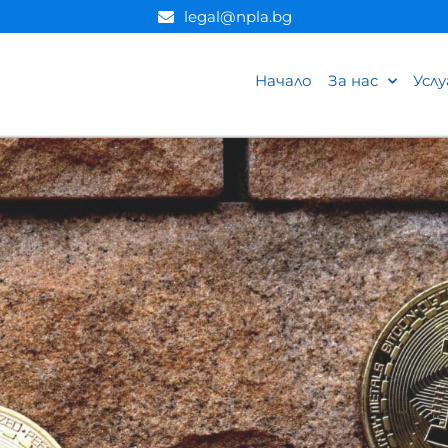
legal@npla.bg
Начало
За нас
Услу