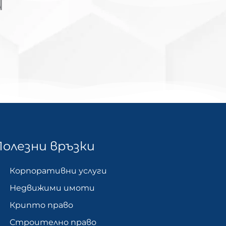
и
Полезни връзки
Корпоративни услуги
Недвижими имоти
Крипто право
Строително право