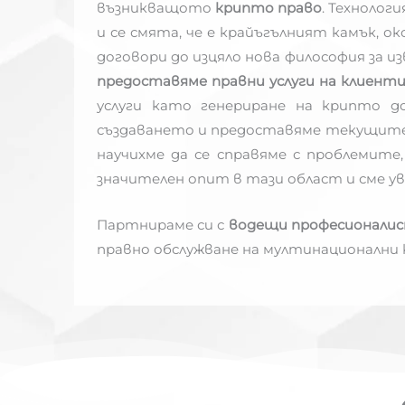
възникващото
крипто право
. Технолог
и се смята, че е крайъгълният камък,
договори до изцяло нова философия за из
предоставяме правни услуги на клиент
услуги като генериране на крипто д
създаването и предоставяме текущите 
научихме да се справяме с проблемите
значителен опит в тази област и сме ув
Партнираме си с
водещи професионали
правно обслужване на мултинационални