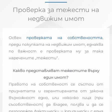
Проверка за тежести на
недвижим имот
Освен
проверката на собствеността
,
преди покупката на недвижим имот, еднаква
по важност е проверката му за така
наречените „тежести“.
Какво представляват тежестите върху
един имот?
Правото на собственост се състои от
признатата и гарантираната от закона
възможност едно, или няколко лица (при
съсобственост) да владее, ползва и да се
разпорежда фактически и юридически с една