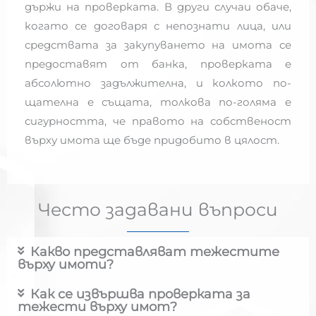
държи на проверката. В други случаи обаче,
когато се договаря с непознати лица, или
средствата за закупуването на имота се
предоставят от банка, проверката е
абсолютно задължителна, и колкото по-
щателна е същата, толкова по-голяма е
сигурността, че правото на собственост
върху имота ще бъде придобито в цялост.
Често задавани въпроси
Какво представляват тежестите
върху имоти?
Как се извършва проверката за
тежести върху имот?