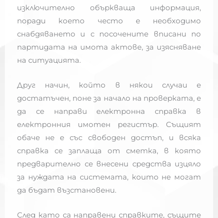
изключително объркваща информация,
поради което често е необходимо
снабдяването и с посочените вписани по
партидата на имота актове, за изясняване
на ситуацията.
Друг начин, който в някои случаи е
достатъчен, поне за начало на проверката, е
да се направи електронна справка в
електронния имотен регистър. Същият
обаче не е със свободен достъп, и всяка
справка се заплаща от сметка, в която
предварително се внесени средства изцяло
за нуждата на системата, които не могат
да бъдат възстановени.
След като са направени справките, същите