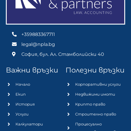
+359883367711
legal@npla.bg
София, бул. Ал. Стамболийски 40
Важни връзки
Полезни връзки
Начало
Корпоративни услуги
Екип
Недвижими имоти
История
Крипто право
Услуги
Строително право
Калкулатори
Процесуално