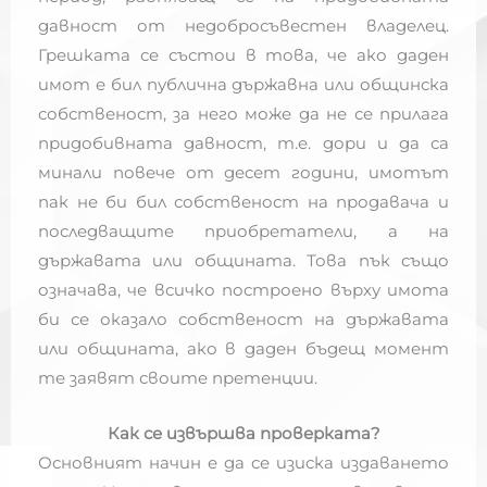
давност от недобросъвестен владелец.
Грешката се състои в това, че ако даден
имот е бил публична държавна или общинска
собственост, за него може да не се прилага
придобивната давност, т.е. дори и да са
минали повече от десет години, имотът
пак не би бил собственост на продавача и
последващите приобретатели, а на
държавата или общината. Това пък също
означава, че всичко построено върху имота
би се оказало собственост на държавата
или общината, ако в даден бъдещ момент
те заявят своите претенции.
Как се извършва проверката?
Основният начин е да се изиска издаването