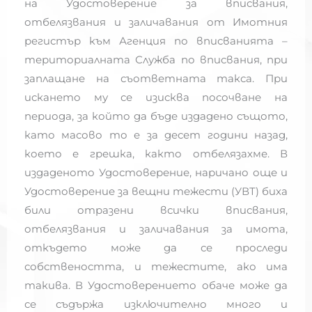
на Удостоверение за вписвания,
отбелязвания и заличавания от Имотния
регистър към Агенция по вписванията –
териториалната Служба по вписвания, при
заплащане на съответната такса. При
искането му се изисква посочване на
периода, за който да бъде издадено същото,
като масово то е за десет години назад,
което е грешка, както отбелязахме. В
издаденото Удостоверение, наричано още и
Удостоверение за вещни тежести (УВТ) биха
били отразени всички вписвания,
отбелязвания и заличавания за имота,
откъдето може да се проследи
собствеността, и тежестите, ако има
такива. В Удостоверението обаче може да
се съдържа изключително много и