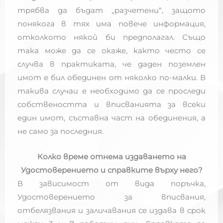
трябва да бъдат „разчетени“, защото
понякога в тях има повече информация,
отколкото някой би предполагал. Също
така може да се окаже, както често се
случва в практиката, че даден поземлен
имот е бил обединен от няколко по-малки. В
такива случаи е необходимо да се проследи
собствеността и вписванията за всеки
един имот, съставна част на обединения, а
не само за последния.
Колко време отнема издаването на
Удостоверението и справките върху него?
В зависимост от вида поръчка,
Удостоверението за вписвания,
отбелязвания и заличавания се издава в срок