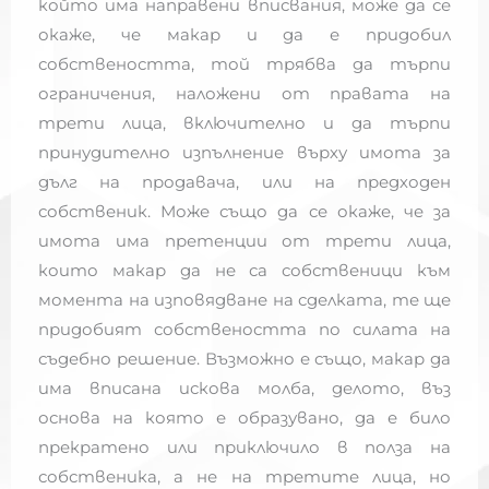
който има направени вписвания, може да се
окаже, че макар и да е придобил
собствеността, той трябва да търпи
ограничения, наложени от правата на
трети лица, включително и да търпи
принудително изпълнение върху имота за
дълг на продавача, или на предходен
собственик. Може също да се окаже, че за
имота има претенции от трети лица,
които макар да не са собственици към
момента на изповядване на сделката, те ще
придобият собствеността по силата на
съдебно решение. Възможно е също, макар да
има вписана искова молба, делото, въз
основа на която е образувано, да е било
прекратено или приключило в полза на
собственика, а не на третите лица, но