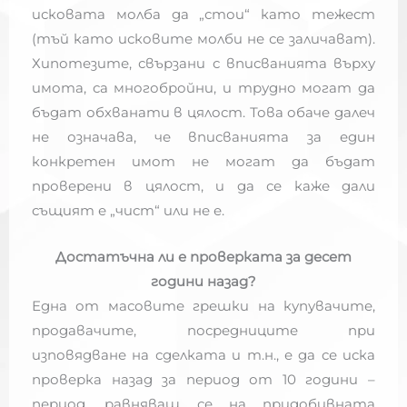
исковата молба да „стои“ като тежест
(тъй като исковите молби не се заличават).
Хипотезите, свързани с вписванията върху
имота, са многобройни, и трудно могат да
бъдат обхванати в цялост. Това обаче далеч
не означава, че вписванията за един
конкретен имот не могат да бъдат
проверени в цялост, и да се каже дали
същият е „чист“ или не е.
Достатъчна ли е проверката за десет
години назад?
Една от масовите грешки на купувачите,
продавачите, посредниците при
изповядване на сделката и т.н., е да се иска
проверка назад за период от 10 години –
период, равняващ се на придобивната