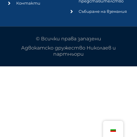
представителство
Контакти
Събиране на вземания
© Всички права запазени
Адвокатско дружество Николаев и
партньори