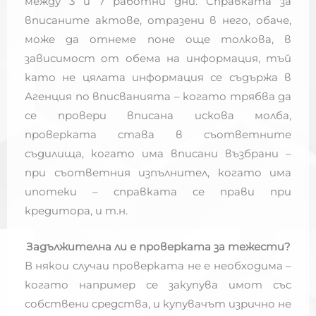
между 3 и 7 работни дни. Справката за
вписаните актове, отразени в него, обаче,
може да отнеме поне още толкова, в
зависимост от обема на информация, тъй
като не цялата информация се съдържа в
Агенция по вписванията – когато трябва да
се провери вписана искова молба,
проверката става в съответните
съдилища, когато има вписани възбрани –
при съответния изпълнител, когато има
ипотеки – справката се прави при
кредитора, и т.н.
Задължителна ли е проверката за тежести?
В някои случаи проверката не е необходима –
когато например се закупува имот със
собствени средства, и купувачът изрично не