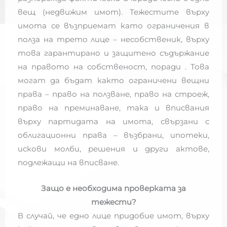
вещ (недвижим имот). Тежестите върху
имота се възприемат като ограничения в
полза на трето лице – несобственик, върху
това гарантирано и защитено съдържание
на правото на собственост, поради . Това
могат да бъдат както ограничени вещни
права – право на ползване, право на строеж,
право на преминаване, така и вписвания
върху партидата на имота, свързани с
облигационни права – възбрани, ипотеки,
искови молби, решения и други актове,
подлежащи на вписване.
Защо е необходима проверката за
тежести?
В случай, че едно лице придобие имот, върху