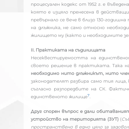
процесуален кодекс от 1952 г. е въведена
която е изцяло пренесена в действащия
превърнало се вече в близо 130-годишна
на длъжника, не само относно необходи
жилището му (както и необходимите зе
II. Практиката на съдилищата
Несеквестируемостта на единствено
своето решение в практиката. Така н
необходимо нито длъжникът, нито чле
законодателят разбира само тия лица, к
съгласно разпоредбите на СК. Факти
7
единственото жилище
.
Друг спорен въпрос е дали обитаваният
устройство на територията (ЗУТ)
(
Съ
пространствено в едно цяло за задово