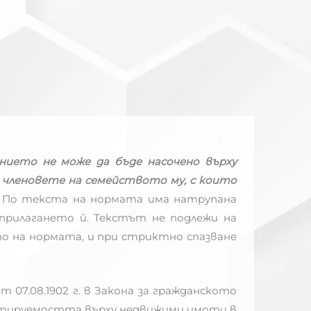
нието не може да бъде насочено върху
 членовете на семейството му, с които
). По текста на нормата има натрупана
прилагането й. Текстът не подлежи на
о на нормата, и при стриктно спазване
 07.08.1902 г. в Закона за гражданското
еквестируемостта върху недвижими имоти в