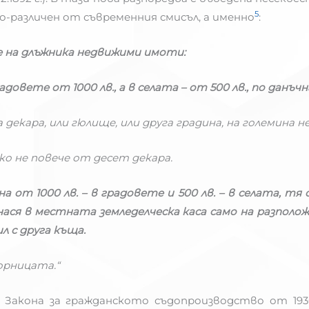
5
о-различен от съвременния смисъл, а именно
:
е на длъжника недвижими имоти:
адовете от 1000 лв., а в селата – от 500 лв., по данъч
а декара, или гюлище, или друга градина, на големина н
чко не повече от десет декара.
 от 1000 лв. – в градовете и 500 лв. – в селата, тя 
нася в местната земледелческа каса само на разполож
л с друга къща.
орницата.“
т Закона за гражданското съдопроизводство от 193