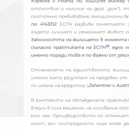
Kopecka v. Poland, no. 45320/99; Buckley 
отсъствие и наличие на друг „дом“), т
постоянно пребиваване, емоционални вр
no. 4143/02
, ЕСПЧ развива понятието з
където личният и семейният живот с
Законността на жилището в момента н
10
съгласно практиката на ЕСПЧ
,
едно н
именно поради това е по-важно от зак
Отнемането на единственото жилище, 
именно като резултат на предявен от 
по искане на кредитор (
Zehentner v. Austr
В контекста на обсъжданата практика вн
влезли в сила решения, на основание о
към нея. Производството по отмяната
имот, ако пострадалото лице може да 