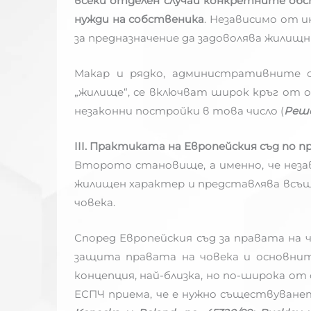
всеки отделен случай конкретните об
нужди на собственика
. Независимо от 
за предназначение да задоволява жилищн
Макар и рядко, административните 
„жилище“, се включват широк кръг от о
незаконни постройки в това число (
Решен
III. Практиката на Европейския съд по п
Второто становище, а именно, че неза
жилищен характер и представлява всъщ
човека.
Според Европейския съд за правата на ч
защита правата на човека и основнит
концепция, най-близка, но по-широка от
ЕСПЧ приема, че е нужно съществуванет