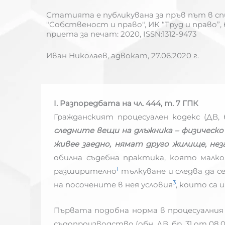
Статията е публикувана за пръв път в сп
"Собственост и право", ИК “Труд и право”, бр
приета за печат: 2020, ISSN:1312-9473
Иван Николаев, адвокат,
27.06.2020 г.
I. Разпоредбата на чл. 444, т. 7 ГПК
Гражданският процесуален кодекс (ДВ, б
следните вещи на длъжника – физическо
живее заедно, нямат друго жилище, не
обилна съдебна практика, която малк
1
разширително
тълкуване и следва да с
3
на посочените в нея условия
, които са
Първата подобна норма в процесуалния з
съдопроизводство (обн. ДВ, бр. 31 от 08