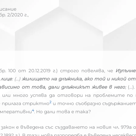
исание
. 2/2020 г.,
р. 100 от 20.12.2019 г.) строго повелява, че
Изпълне
 лице
: (…)
жилището на длъжника, ако той и никой от
зависимо от това, дали длъжникът живее в него
;
(…
о или много успява да отговори на проблемите по 
2
е прилага стриктно
и точно съобразно съдържаниет
4
 императивни
. Но дали това е така?
акон е въведена със създаването на новия чл. 979а от
.02.1892 г.). В тази нова разпоредба е въведена нес