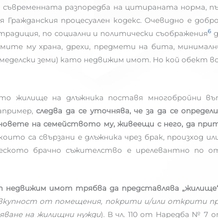
 съвременната разпоредба на цитираната норма, първон
 Гражданския процесуален кодекс. Очевидно е добр
6
 традиция, по социални и политически съображения
д
мите му храна, дрехи, предмети на бита, минималн
меделски земи) като недвижим имот. Но кой обект 
то жилище на длъжника поставя многобройни въ
апример,
следва да се уточнява, че за да се опреде
новете на семейството му, живеещи с него, да пр
оито са свързани е длъжника чрез брак, произход или 
ческото брачно съжителство е ирелевантно по 
 недвижим имот трябва да представлява „жилище“ по
вкупност от помещения, покрити и/или открити пр
ляване на жилищни нужди
). В чл. 110 от Наредба № 7 