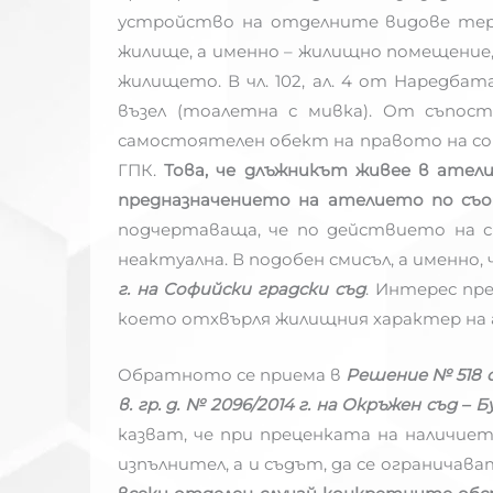
устройство на отделните видове тери
жилище, а именно – жилищно помещение, 
жилището. В чл. 102, ал. 4 от Наредба
възел (тоалетна с мивка). От съпост
самостоятелен обект на правото на собс
ГПК.
Това, че длъжникът живее в атели
предназначението на ателието по съо
подчертаваща, че по действието на с
неактуална. В подобен смисъл, а именно
г. на Софийски градски съд
. Интерес пр
което отхвърля жилищния характер на 
Обратното се приема в
Решение № 518 от
в. гр. д. № 2096/2014 г. на Окръжен съд – 
казват, че при преценката на наличие
изпълнител, а и съдът, да се огранича