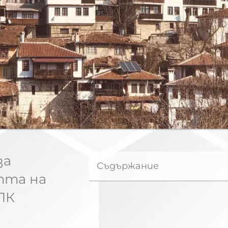
за
Съдържание
тта на
ПК