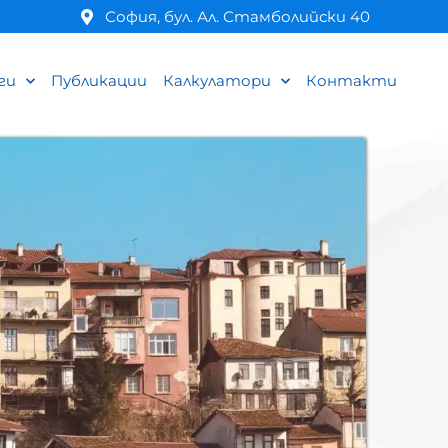
София, бул. Ал. Стамболийски 40
ги
Публикации
Калкулатори
Контакти