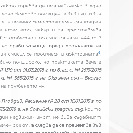
както трябва да има най-малко в едно
о едно складово помещение във или извън
лие, а именно: самостоятелен санитарен
че ателието, макар и да представлява
съответно и по смисъла на чл. 444, т. 7
е го прави жилище, преди промяната на
9
я смисъл се произнася и доктрината
,
било по-широко, но практиката вече е
319 от 01.03.2018 г. по в. гр. д. № 2513/2018
 д. № 585/2018 г. на Окръжен съд – Бургас
,
на ползването му.
– Пловдив, Решение № 28 от 16.01.2015 г. по
515/2018 г. на Софийски градски съд
, които
един недвижим имот, не бива съдебният
телен обект,
а следва да се преценява във