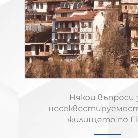
Някои въпроси 
несеквестируемос
жилището по Г