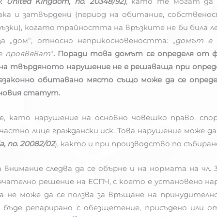
v. United Kingdom, no. 20348/92)
, като те могат да
ака и затвърдени (период на обитание, собственос
ъзки), когато трайността на връзките не би била л
а „дом“, относно неприкосновеността: „
домът е 
е проявяват
“
. Поради това домът се определя от 
а твърдяното нарушение не е решаваща при опреде
езаконно обитавано място също може да се опреде
оновия статут.
като нарушение на основно човешко право, споре
частно лице граждански иск. Това нарушение може д
ia, no. 20082/02
), както и при производство по събиране
имание следва да се обърне и на нормата на чл. 30
кончателно решение на ЕСПЧ, с което е установено 
 не може да се ползва за връщане на принудителн
бъде репарирано с обезщетение, присъдено или от