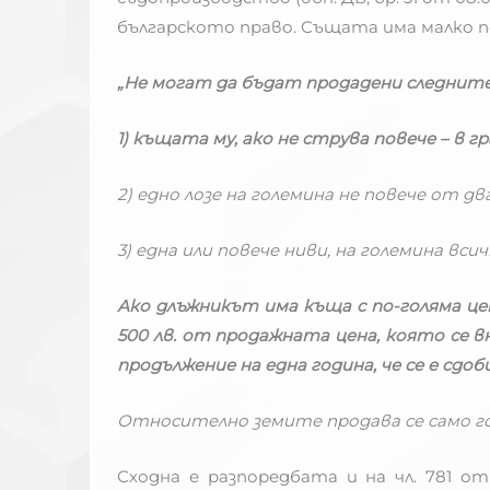
българското право. Същата има малко п
„Не могат да бъдат продадени следнит
1) къщата му, ако не струва повече – в гр
2) едно лозе на големина не повече от дв
3) една или повече ниви, на големина вси
Ако длъжникът има къща с по-голяма цена
500 лв. от продажната цена, която се в
продължение на една година, че се е сдоби
Относително земите продава се само г
Сходна е разпоредбата и на чл. 781 о