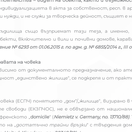
стоятелства – видът на обекта, както и възможн
индивидуализацията в акта за собственост, респ. в
и нужди, и не служи за творческа дейност, същият е 
съдилища също възприемат тази теза, а именно
бекти, включително и вили и почивни домове, кара
ие № 6293 от 01.06.2015 г. по адм. д. № 6855/2014 г., III 
равата на човека
висимо от документалното предназначение, ако ат
ност „единствено жилище“, се подкрепя и от практи
овека (ЕСПЧ) понятието „дом“/„жилище“, визирано в ч
е свободи (ЕКЗПЧОС), не е обвързано от национал
 френското „
domicile
“ (
Niemietz v. Germany, no. 13710/88)
.
о на „
достатъчно трайни връзки
“ с твърдения дом