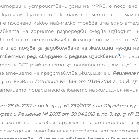
тории и устройствени зони на МРРБ, е посочено 
кухня или кухненски бокс, баня-тоалетна и най-малк
та е посочено какво най-малко трябва има едно ате
авката на горните разпоредби следва изводът, 
твеност, не съставлява „жилище“ по смисъла на ЗУТ, 
е и го ползва за задоволяване на жилищни нужди н
8
тветния ред, свързано с редица изисквания
.
В същи
тария ЗГС разбирането за понятието „жилище“ е 
, че ателието не представлява „жилище“ е и
Решение № 1
едставлява и
Решение № 349 от 03.05.2018 г. по в. гр.
ателието, поради недоказването на жилищния начин 
 28.04.2017 г. по в. гр. д. № 797/2017 г. на Окръжен съд 
Бургас и Решение № 2693 от 30.04.2018 г. по в. гр. д. № 3
то или не на несеквестируемост по отношение на 
ват само до наименование на съответният самостоя