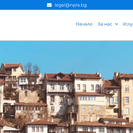
legal@npla.bg
Начало
За нас
Услу