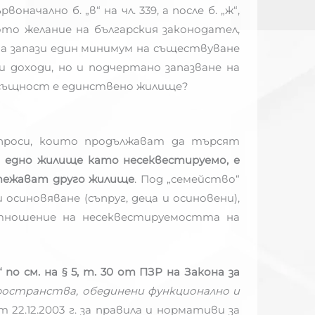
ачално б. „в“ на чл. 339, а после б. „ж“,
ото желание на българския законодател,
а запази един минимум на съществуване
и доходи, но и подчертано запазване на
всъщност е единствено жилище?
проси, които продължават да търсят
ли едно жилище като несеквестируемо, е
итежават друго жилище
. Под „семейство“
осиновяване (съпруг, деца и осиновени),
отношение на несеквестируемостта на
 см. на § 5, т. 30 от ПЗР на Закона за
остранства, обединени функционално и
от 22.12.2003 г. за правила и нормативи за