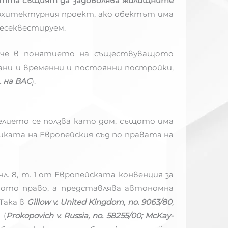
остта същият да задоволява жилищните
 архитектурния проект, ако обектът има
несеквестируем.
, че в понятието на съществуващото
вани и временни и постоянни постройки,
о. на ВАС
).
елието се ползва като дом, същото имa
ката на Европейския съд по правата на
л. 8, т. 1 от Европейската конвенция за
ното право, а представлява автономна
 Така в
Gillow v. United Kingdom, no. 9063/80
,
 (
Prokopovich v. Russia, no. 58255/00; McKay-