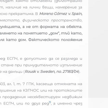
 бъдат както отслабени (дълготрайно
т, наличие на лични вещи, намерение за
есно прекратима. В
Moreno Gómez v. Spain,
мястото, физическото пространство,
функцията, а не от формата на обекта
.
лянето на понятието „дом“, тъй като,
ля като дом.
Фактическото положение
д ЕСПЧ, е допустимо да се разгледа и
а стане при принудителното изпълнение
 на данъци (
Rousk v. Sweden, no. 27183/04
).
3, ал. 1, т. 7 ГПК, касаеща отмяната на
нарушение на КЗПЧОС или на протоколите
о продадения несеквестируем недвижим
11
 ЕСПЧ, или по друг ред
, а именно чрез