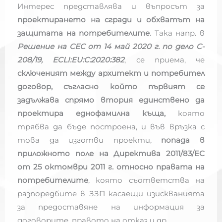
Интерес представлява и въпросът за
проектирането на сгради и обхватът на
защитата на потребителите
. Така напр. в
Решение на СЕС от 14 май 2020 г. по дело C-
208/19, ECLI:EU:C:2020:382
, се приема, че
сключеният между архитект и потребител
договор, съгласно който първият се
задължава спрямо втория единствено да
проектира еднофамилна къща,
която
трябва да бъде построена, и във връзка с
това да изготви проекти,
попада в
приложното поле на Директива 2011/83/ЕС
от 25 октомври 2011 г. относно правата на
потребителите
, която съответства на
разпоредбите в ЗЗП касаещи изискванията
за предоставяне на информация за
договорите, правото на отказ и др.