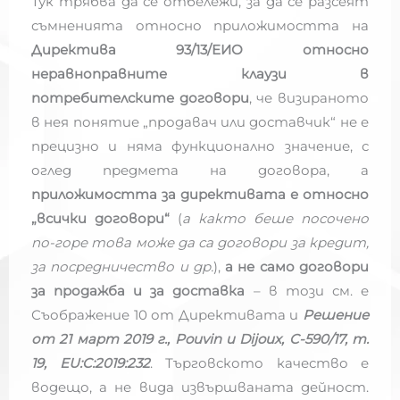
Тук трябва да се отбележи, за да се разсеят
съмненията относно приложимостта на
Директива 93/13/ЕИО относно
неравноправните клаузи в
потребителските договори
, че визираното
в нея понятие „продавач или доставчик“ не е
прецизно и няма функционално значение, с
оглед предмета на договора, а
приложимостта за директивата е относно
„всички договори“
(
а както беше посочено
по-горе това може да са договори за кредит,
за посредничество и др.
),
а не само договори
за продажба и за доставка
– в този см. е
Съображение 10 от Директивата и
Решение
от 21 март 2019 г., Pouvin и Dijoux, C-590/17, т.
19, EU:C:2019:232
. Търговското качество е
водещо, а не вида извършваната дейност.