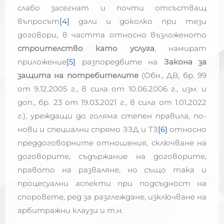
слабо засегнат и почти отсъстващ
въпросът
[4]
дали и доколко при тези
договори, в частта относно възложеното
строителство като услуга
, намират
приложение
[5]
разпоредбите на
Закона за
защита на потребителите
(Обн., ДВ, бр. 99
от 9.12.2005 г., в сила от 10.06.2006 г., изм. и
доп., бр. 23 от 19.03.2021 г., в сила от 1.01.2022
г.), уреждащи до голяма степен правила, по-
нови и специални спрямо ЗЗД и ТЗ
[6]
относно
преддоговорните отношения, сключване на
договорите, съдържание на договорите,
правото на разваляне, но също така и
процесуални аспекти при подсъдност на
споровете, ред за разглеждане, изключване на
арбитражни клаузи и т.н.