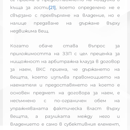
къща за гости
[21]
, което определено не е
свързано с прехвърляне на владение, но е
налице предаване на държане върху
недвижима вещ.
Когато обаче става въпрос за
приложимостта на ЗЗП с цел преценка за
нищожност на арбитражна клауза в договор
за наем, ВКС приема, че държането на
вещта, което изпълва правомощието на
наемателя и предоставянето на което е
основен предмет на договора за наем, е
несъмнено с по-ограничен обем на
упражняваната фактическа власт върху
вещта, а разликата между него и
владението е само в субективния елемент,