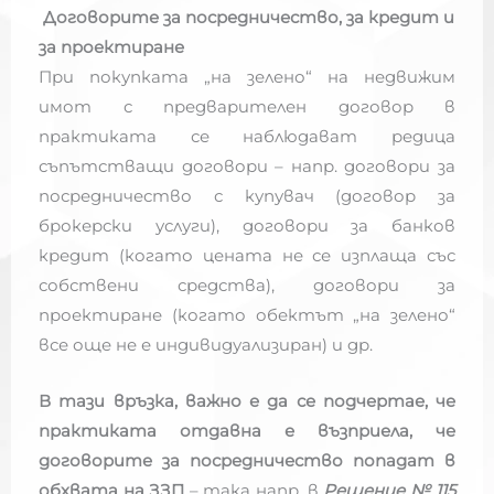
Договорите за посредничество, за кредит и
за проектиране
При покупката „на зелено“ на недвижим
имот с предварителен договор в
практиката се наблюдават редица
съпътстващи договори – напр. договори за
посредничество с купувач (договор за
брокерски услуги), договори за банков
кредит (когато цената не се изплаща със
собствени средства), договори за
проектиране (когато обектът „на зелено“
все още не е индивидуализиран) и др.
В тази връзка, важно е да се подчертае, че
практиката отдавна е възприела, че
договорите за посредничество попадат в
обхвата на ЗЗП
– така напр. в
Решение № 115