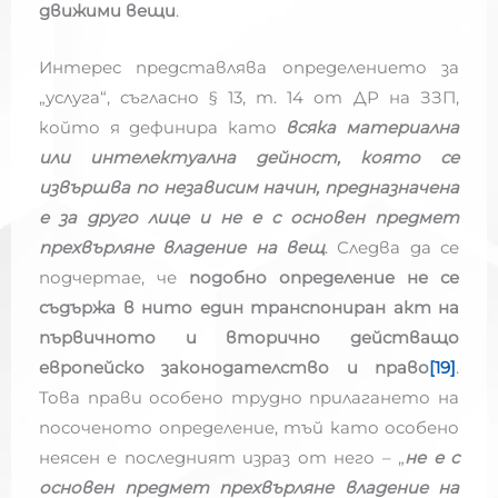
движими вещи
.
Интерес представлява определението за
„услуга“, съгласно § 13, т. 14 от ДР на ЗЗП,
който я дефинира като
всяка материална
или интелектуална дейност, която се
извършва по независим начин, предназначена
е за друго лице и не е с основен предмет
прехвърляне владение на вещ
. Следва да се
подчертае, че
подобно определение не се
съдържа в нито един транспониран акт на
първичното и вторично действащо
европейско законодателство и право
[19]
.
Това прави особено трудно прилагането на
посоченото определение, тъй като особено
неясен е последният израз от него – „
не е с
основен предмет прехвърляне владение на