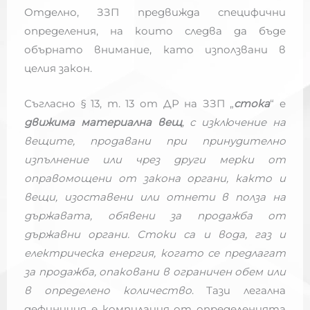
Отделно, ЗЗП предвижда специфични
определения, на които следва да бъде
обърнато внимание, като използвани в
целия закон.
Съгласно § 13, т. 13 от ДР на ЗЗП „
стока
“ е
движима материална вещ
, с изключение на
вещите, продавани при принудително
изпълнение или чрез други мерки от
оправомощени от закона органи, както и
вещи, изоставени или отнети в полза на
държавата, обявени за продажба от
държавни органи. Стоки са и вода, газ и
електрическа енергия, когато се предлагат
за продажба, опаковани в ограничен обем или
в определено количество
. Тази легална
дефиниция е компилация от определенията