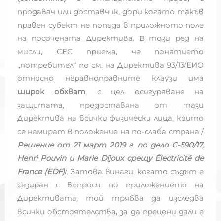
продавач или доставчик, дори когато такъв
правен субект не попада в приложното поле
на посочената Директива. В този ред на
мисли, СЕС приема, че понятието
„потребител“ по см. на Директива 93/13/ЕИО
относно неравноправните клаузи има
широк обхват
, с цел осигуряване на
защитата, предоставяна от тази
Директива на всички физически лица, които
се намират в положение на по-слаба страна /
Решение от 21 март 2019 г. по дело C-590/17,
Henri Pouvin и Marie Dijoux срещу Électricité de
France (EDF)
/. Затова винаги, когато съдът е
сезиран с въпроси по приложението на
Директивата, той трябва да изследва
всички обстоятелства, за да прецени дали е