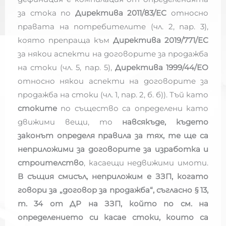
за стока по
Директива 2011/83/ЕС
относно
правата на потребителите (чл. 2, пар. 3),
която препраща към
Директива 2019/771/ЕС
за някои аспекти на договорите за продажба
на стоки (чл. 5, пар. 5),
Директива 1999/44/ЕО
относно някои аспекти на договорите за
продажба на стоки (чл. 1, пар. 2, б. б)). Тъй като
стоките
по същество са определени като
движими вещи, то
навсякъде, където
законът определя правила за тях, те ще са
неприложими за договорите за изработка и
строителство
, касаещи недвижими имоти.
В същия смисъл, неприложим е ЗЗП, когато
говори за „договор за продажба“, съгласно § 13,
т. 34 от ДР на ЗЗП, който по см. на
определението си касае стоки, които са