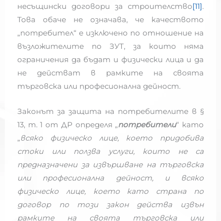
несъщински договори за строителство
[11]
.
Това обаче не означава, че качеството
„потребител“ е изключено по отношение на
възложителите по ЗУТ, за които няма
ограничения да бъдат и физически лица и да
не действат в рамките на своята
търговска или професионална дейност.
Законът за защита на потребителите в §
13, т. 1 от ДР определя „
потребители
“ като
„
всяко физическо лице, което придобива
стоки или ползва услуги, които не са
предназначени за извършване на търговска
или професионална дейност, и всяко
физическо лице, което като страна по
договор по този закон действа извън
рамките на своята търговска или