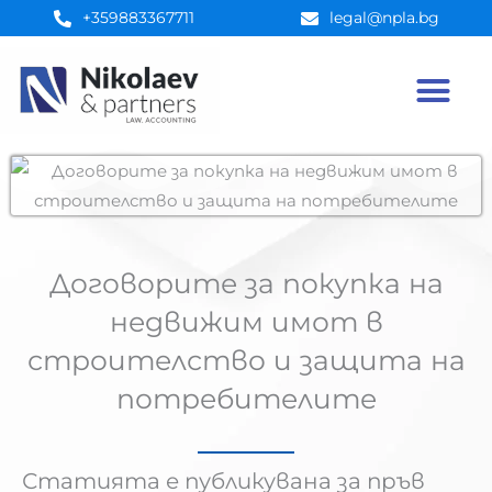
Преминете
+359883367711
legal@npla.bg
към
съдържанието
Договорите за покупка на
недвижим имот в
строителство и защита на
потребителите
Статията е публикувана за пръв