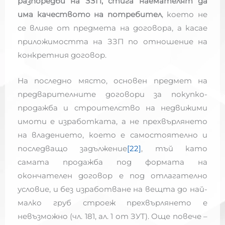
разпоредби на ЗЗП, стига наемателят да
има качеството на потребител
, което не
се влияе от предмета на договора, а касае
приложимостта на ЗЗП по отношение на
конкретния договор.
На последно място, основен предмет на
предварителните договори за покупко-
продажба и строителство на недвижими
имоти е изработката, а не прехвърлянето
на владението, което е самостоятелно и
последващо задължение
[22]
, тъй като
самата продажба под формата на
окончателен договор е под отлагателно
условие, и без изработване на вещта до най-
малко груб строеж прехвърлянето е
невъзможно (чл. 181, ал. 1 от ЗУТ). Още повече –