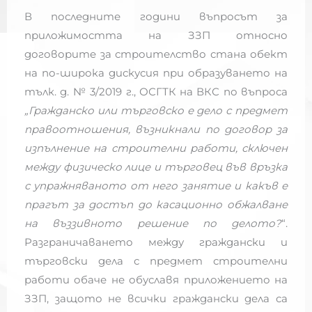
В последните години въпросът за
приложимостта на ЗЗП относно
договорите за строителство стана обект
на по-широка дискусия при образуването на
тълк. д. № 3/2019 г., ОСГТК на ВКС по въпроса
„Гражданско или търговско е дело с предмет
правоотношения, възникнали по договор за
изпълнение на строителни работи, сключен
между физическо лице и търговец във връзка
с упражняваното от него занятие и какъв е
прагът за достъп до касационно обжалване
на въззивното решение по делото?
“.
Разграничаването между граждански и
търговски дела с предмет строителни
работи обаче не обуславя приложението на
ЗЗП, защото не всички граждански дела са