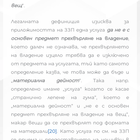
вещ
“.
Легалната дефиниция изисква за
приложимостта на ЗЗП една услуга
да не е с
основен предмет
прехвърляне на владение
,
което далеч не означава, че прехвърлянето
на владение изцяло трябва да е изключено
от предмета на услугата, тъй като самото
определение казва, че това може да бъде и
„
материална дейност
“. Така напр.
определено имаме „услуга“ когато се касае
„странично лепене на гума“, което е
„материална дейност“ и „не е с основен
предмет прехвърляне на владение на вещ“,
макар вещи да се прехвърлят под формата
на материали
[20]
. Като услуга по см. на ЗЗП
се приема и предоставянето на нощувки в