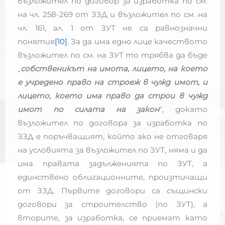
възложител по договор за изработка по см.
на чл. 258-269 от ЗЗД и възложител по см. на
чл. 161, ал. 1 от ЗУТ не са равнозначни
понятия
[10]
. За да има едно лице качеството
възложител по см. на ЗУТ то трябва да бъде
„
собственикът на имота, лицето, на което
е учредено право на строеж в чужд имот, и
лицето, което има право да строи в чужд
имот по силата на закон
“, докато
възложител по договора за изработка по
ЗЗД е поръчващият, който ако не отговаря
на условията за възложител по ЗУТ, няма и да
има правата задълженията по ЗУТ, а
единствено облигационните, произтичащи
от ЗЗД. Първите договори са същински
договори за строителство (по ЗУТ), а
вторите, за изработка, се приемат като