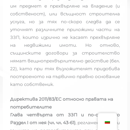
им предмет е прехвърляне на владение (и
собственост), или всъщност строителна
услуга, но за тях по-скоро следва да се
уточнят различните приложими части на
ЗЗП, които изрично не касаят прехвърляне
на недвижими имоти. Но отново,
същинските договори за строителство
нямат вещнопрехвърлително действие (бел.
22), като при тях възложителят придобива
построеното на първично правно основание
като собственик.
Директива 2011/83/ЕС относно правата на
потребителите
Глава четвърта от ЗЗП и по-специално
Раздел
I
от нея (чл. чл. 43-61)
, регламентиращи