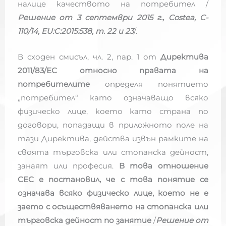
налице качеството на потребител /
Решение от 3 септември 2015 г., Costea, C-
110/14, EU:C:2015:538, т. 22 и 23
/.
В сходен смисъл, чл. 2, пар. 1 от
Директива
2011/83/ЕС относно правата на
потребителите
определя понятието
„потребител“ като означаващо всяко
физическо лице, което като страна по
договори, попадащи в приложното поле на
тази Директива, действа извън рамките на
своята търговска или стопанска дейност,
занаят или професия.
В това отношение
СЕС е постановил, че с това понятие се
означава всяко физическо лице, което не е
заето с осъществяването на стопанска или
търговска дейност по занятие
/
Решение от