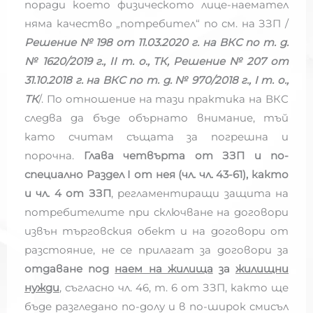
поради което физическото лице-наемател
няма качество „потребител“ по см. на ЗЗП /
Решение № 198 от 11.03.2020 г. на ВКС по т. д.
№ 1620/2019 г., II т. о., ТК, Решение № 207 от
31.10.2018 г. на ВКС по т. д. № 970/2018 г., I т. о.,
ТК
/. По отношение на тази практика на ВКС
следва да бъде обърнато внимание, тъй
като считам същата за погрешна и
порочна.
Глава четвърта от ЗЗП и по-
специално Раздел I от нея (чл. чл. 43-61), както
и чл. 4 от ЗЗП
, регламентиращи защита на
потребителите при сключване на договори
извън търговския обект и на договори от
разстояние, не се прилагат за договори за
отдаване под
наем на жилища
за
жилищни
нужди
, съгласно чл. 46, т. 6 от ЗЗП, както ще
бъде разгледано по-долу и в по-широк смисъл