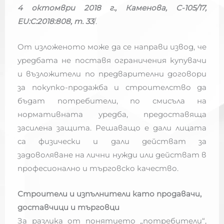
4 октомври 2018 г., Каменова, C-105/17,
EU:C:2018:808, т. 33
/.
От изложеното може да се направи извод, че
уредбата не поставя ограничения купувачи
и възложители по предварителни договори
за покупко-продажба и строителство да
бъдат потребители, по смисъла на
нормативната уредба, предоставяща
засилена защита. Решаващо е дали лицата
са физически и дали действат за
задоволяване на лични нужди или действат в
професионално и търговско качество.
Строители и изпълнители като продавачи,
доставчици и търговци
За разлика от понятието „потребители“,