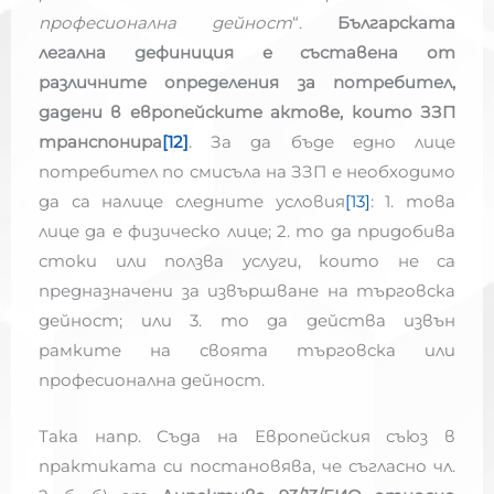
професионална дейност
“.
Българската
легална дефиниция е съставена от
различните определения за потребител,
дадени в европейските актове, които ЗЗП
транспонира
[12]
. За да бъде едно лице
потребител по смисъла на ЗЗП е необходимо
да са налице следните условия
[13]
: 1. това
лице да е физическо лице; 2. то да придобива
стоки или ползва услуги, които не са
предназначени за извършване на търговска
дейност; или 3. то да действа извън
рамките на своята търговска или
професионална дейност.
Така напр. Съда на Европейския съюз в
практиката си постановява, че съгласно чл.