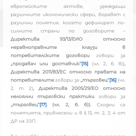
европейските актове, уреждащи
различните икономически сфери, боравят с
различни понятия, когато дефинират по-
силните страни по договорите –
Директива 93/13/ЕИО относно
неравноправните клаузи в
потребителските договори
говори за
„продавач или доставчик“
[15]
(чл. 2, б. в))
,
Директива 2011/83/ЕС относно правата на
потребителите
говори за
„търговец“
[16]
(чл.
2, т. 2)
, Директива 2005/29/ЕО относно
нелоялни търговски практики
говори за
„търговец“
[17]
(чл. 2, б. б)).
Сходни са
понятията, привнесени и в § 13, т. 2, 3, 4 от
ДР на ЗЗП.