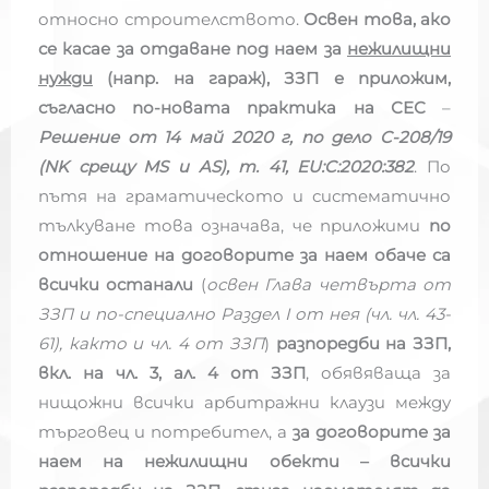
относно строителството.
Освен това, ако
се касае за отдаване под наем за
нежилищни
нужди
(напр. на гараж), ЗЗП е приложим,
съгласно по-новата практика на СЕС
–
Решение от 14 май 2020 г, по дело C-208/19
(NK срещу MS и AS), т. 41, EU:C:2020:382
. По
пътя на граматическото и систематично
тълкуване това означава, че приложими
по
отношение на договорите за наем обаче са
всички останали
(
освен Глава четвърта от
ЗЗП и по-специално Раздел I от нея (чл. чл. 43-
61), както и чл. 4 от ЗЗП
)
разпоредби на ЗЗП,
вкл. на чл. 3, ал. 4 от ЗЗП
, обявяваща за
нищожни всички арбитражни клаузи между
търговец и потребител, а
за договорите за
наем на нежилищни обекти – всички