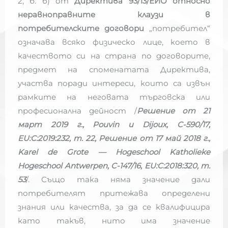
2, б. б) от
Директива 93/13/ЕИО относно
неравноправните клаузи в
потребителските договори
„потребител“
означава всяко физическо лице, което в
качеството си на страна по договорите,
предмет на споменатата Директива,
участва поради интереси, които са извън
рамките на неговата търговска или
професионална дейност /
Решение от 21
март 2019 г., Pouvin и Dijoux, C-590/17,
EU:C:2019:232, т. 22, Решение от 17 май 2018 г.,
Karel de Grote — Hogeschool Katholieke
Hogeschool Antwerpen, C-147/16, EU:C:2018:320, т.
53
/. Също така няма значение дали
потребителят притежава определени
знания или качества, за да се квалифицира
като такъв, нито има значение