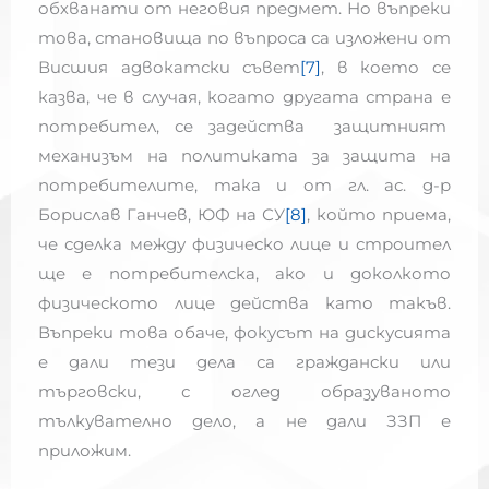
обхванати от неговия предмет. Но въпреки
това, становища по въпроса са изложени от
Висшия адвокатски съвет
[7]
, в което се
казва, че в случая, когато другата страна е
потребител, се задейства защитният
механизъм на политиката за защита на
потребителите, така и от гл. ас. д-р
Борислав Ганчев, ЮФ на СУ
[8]
, който приема,
че сделка между физическо лице и строител
ще е потребителска, ако и доколкото
физическото лице действа като такъв.
Въпреки това обаче, фокусът на дискусията
е дали тези дела са граждански или
търговски, с оглед образуваното
тълкувателно дело, а не дали ЗЗП е
приложим.