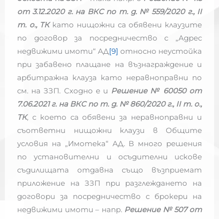
от 3.12.2020 г. на ВКС по т. д. № 559/2020 г., II
т. о., ТК
като нищожни са обявени клаузите
по договор за посредничество с „Адрес
недвижими имоти“ АД
[9]
относно неустойка
при забавено плащане на възнаграждение и
арбитражна клауза като неравноправни по
см. на ЗЗП. Сходно е и
Решение № 60050 от
7.06.2021 г. на ВКС по т. д. № 860/2020 г., II т. о.,
ТК
, с което са обявени за неравноправни и
съответни нищожни клаузи в Общите
условия на „Имотека“ АД. В много решения
по установителни и осъдителни искове
съдилищата отдавна също възприемат
приложение на ЗЗП при разглеждането на
договори за посредничество с брокери на
недвижими имоти – напр.
Решение № 507 от