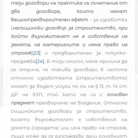
тези договори на практика са съчетание от
два договора, които нямат
вещнопрехвърлителен ефект
– за изработка
(
несъщински договор за строителство, при
който възложителят не е собственик на
земята, на материалите и няма право на
строеж
)
[23]
и предварителен за покупко-
продажба
[24]
. В този смисъл, няма причина да
се отрича, че такива договори в частта
относно изработката (строителството)
могат да бъдат услуги по см. на § 13, т. 14 от
ДР на ЗЗП, тъй като не са с
основен
предмет
прехвърляне на владение. Относно
същинските договори за строителство,
когато възложителят е собственик на
земята (сградата) или има право на строеж,
също може да се разсъждава дали основният