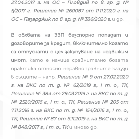
27.04.2017 г. на ОС – Пловдив по в. гр. д. №
5/2017 г.
,
Решение № 260087 от 11.11.2020 г. на
ОС – Пазарджик по в. гр. д. № 386/2020 г.
и др.
В обхвата на ЗЗП безспорно попадат и
договорите за кредит, включително когато
са отпуснати с цел закупуване на недвижим
имот
, като е налице сравнително богата
практика относно неравноправните клаузи
в същите – напр.
Решение № 9 от 27.02.2020
г. на ВКС по т. д. № 62/2019 г., I т. о., ТК,
Решение № 384 от 29.03.2019 г. на ВКС по т. д.
№ 2520/2016 г., I т. о., ТК, Решение № 205 от
7.11.2016 г. на ВКС по т. д. № 154/2016 г., I т. о.,
ТК, Решение № 87 от 6.11.2019 г. на ВКС по т. д.
№ 848/2017 г., I т. о., ТК
и много др.