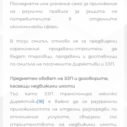
Последната има значение само за приложение
на различни правила за защита на
потребителите в отделните
икономически сфери.
В този смисъл, отново не са предвидени
ограничения продавачи-строители да
бъдат търговци, продавачи и доставчици
по смисъла на посочените Директиви и ЗЗП.
Предметен обхват
на ЗЗП и договорите,
касаещи недвижими имоти
Тъй като ЗЗП транспонира няколко
Директиви
[18]
е важно да се разграничи
приложимостта на отделни разпоредби по
отношение услугите, свързани със
строителството на недвижими имоти.