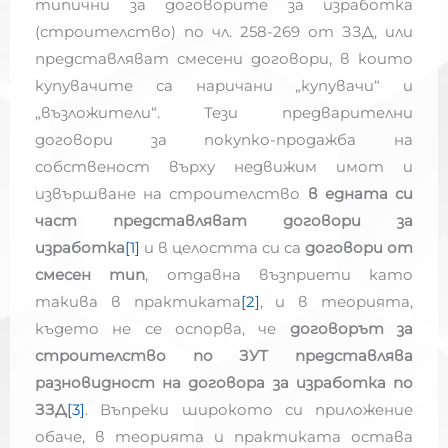
типични за договорите за изработка
(строителство) по чл. 258-269 от ЗЗД, или
представляват смесени договори, в които
купувачите са наричани „купувачи“ и
„възложители“. Тези предварителни
договори за покупко-продажба на
собственост върху недвижим имот и
извършване на строителство
в едната си
част представляват договори за
изработка
[1]
и в целостта си са
договори от
смесен тип
, отдавна възприети като
такива в практиката
[2]
, и в теорията,
където не се оспорва, че
договорът за
строителство по ЗУТ представлява
разновидност на договора за изработка по
ЗЗД
[3]
. Въпреки широкото си приложение
обаче, в теорията и практиката остава