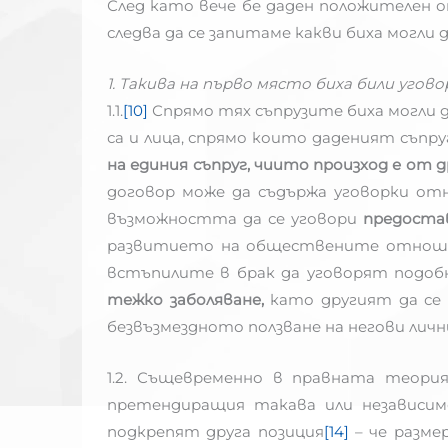
След като вече бе даден положителен о
следва да се запитаме какви биха могли
1. Такива на първо място биха били уго
1.1.
[10]
Спрямо тях съпрузите биха могли д
са и лица, спрямо които даденият съпр
на единия съпруг, чиито произход е от д
договор може да съдържа уговорки о
възможността да се уговори
предостав
развитието на обществените отношен
встъпилите в брак да уговорят подобн
тежко заболяване,
като другият да се 
безвъзмездното ползване на негови личн
1.2. Същевременно в правната теория
претендиращия такава или независим
подкрепят друга позиция
[14]
– че разме