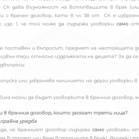
от СК дава възможност на встъпващите в брак (ил
с брачен договор, като в чл. 38 от СК е изброе
, изр. 1, че той може да съдържа уговорки
само
от
е поставен и въпросът, предмет на настоящата дис
 извън тези относно издръжката на децата? За да с
двъпроси:
пуска или забранява наличието на други уговорки в
биха могли да бъдат уговорките в брачния договор,
ки в брачния договор, които засягат трети лица?
правна уредба
ижда, че брачният договор съдържа
само
уговорки о
 встъпят или вече встъпилите в брак). Въпреки това в