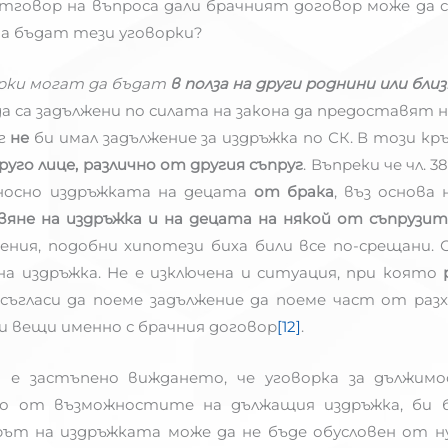
тговор на въпроса дали брачният договор може да с
 да бъдат тези уговорки?
ворки могат да бъдат
в полза на други роднини или бли
а са задължени по силата на закона да предоставят 
уг
не
би имал задължение за издръжка по СК. В този кр
руго лице, различно от другия съпруг
. Въпреки че чл. 3
тносно издръжката на децата
от брака
, въз основа
яне на издръжка и на децата на някой от съпрузит
ия, подобни хипотези биха били все по-срещани
а издръжка. Не е изключена и ситуация, при която
съгласи да поеме задължение да поеме част от раз
и вещи именно с брачния договор
[12]
.
 е застъпено виждането, че уговорка за дължим
о от възможностите на дължащия издръжка, би 
рът на издръжката може да не бъде обусловен от н