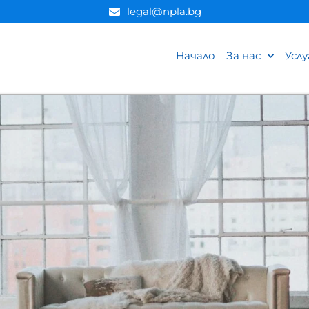
legal@npla.bg
Начало
За нас
Услу