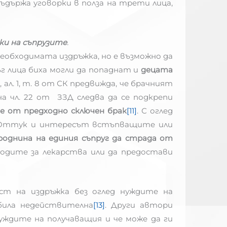
ъдържа уговорки в полза на трети лица,
зки на съпрузите
.
необходимата издръжка, но е възможно да
ъг лица биха могли да попаднат и
децата
8, ал. 1, т. 8 от СК предвижда, че брачният
 на чл. 22 от ЗЗД следва да се подкрепи
е от предходно сключен брак
[11]
. С оглед
. Оттук и интересът встъпващите или
роднина на единия съпруг да страда от
ходите за лекарства или да предостави
ост на издръжка без оглед нуждите на
била недействителна
[13]
. Други автори
уждите на получаващия и че може да ги