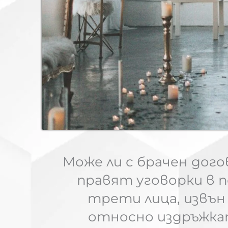
Може ли с брачен дого
правят уговорки в п
трети лица, извън
относно издръжка