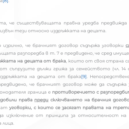
а
[8]
.
цията, че съществуващата правна уредба предвижда
, извън тези относно издръжката на децата.
ено изрично, че брачният договор съдържа уговорки
с
ъщата разпоредба в т. 7 е предвидено, че сред и
жката на децата от брака
, които от своя страна с
от съпрузите дължи грижа за семейството (чл. 14 
издръжката на децата от брака
[9]
. Непосредствен
 предвидено, че брачният договор може да съдържа
онодателя граница е
противоречието с разпоредби
идобили права
преди
сключването на брачния догов
гнат
уговорки, с които се засягат правата на трети
да изключение от принципа за относителност на 
 лица.