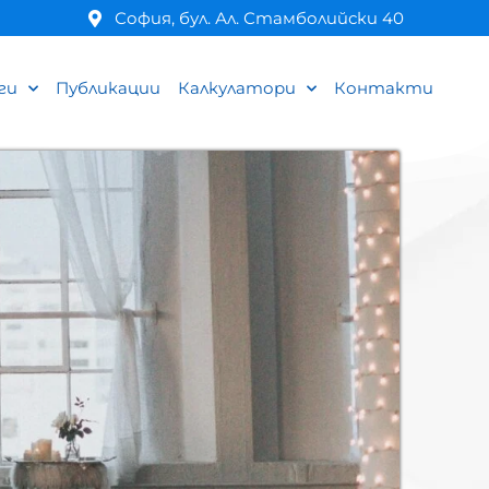
София, бул. Ал. Стамболийски 40
ги
Публикации
Калкулатори
Контакти