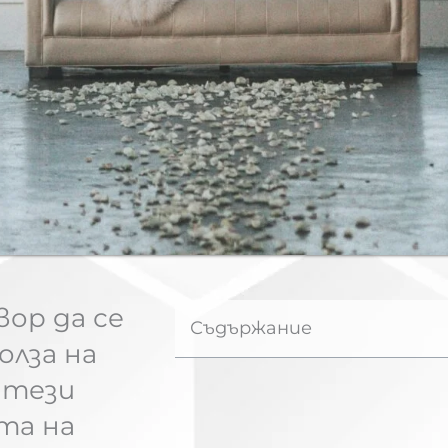
вор да се
Съдържание
олза на
 тези
та на