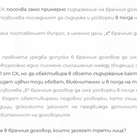
 СК
посочва само примерно
съдържание на брачния дог
ЗЗД позволява последният да съдържа и уговорки
в полза
н
така поставеният въпрос, а именно дали „
с“
брачния д
о правната уредба допуска в брачния договор да и
възможно едно писмено съглашение между (бъдещи) 
л. 1 от СК, но да обективира в своето съдържание как
лизат извън този обхват, включително и в полза на 
зволява „в“ брачния договор да има уговорки в полза 
да бъдат обективирани подобни уговорки, като същ
ици, доколкото законът не предвижда допълнит
твителност на договорите.
те в брачния договор, които засягат трети лица?