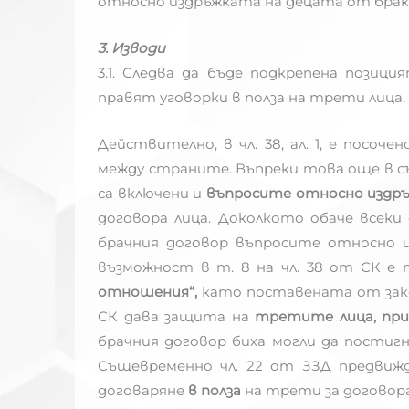
относно издръжката на децата от брак
3. Изводи
3.1. Следва да бъде подкрепена пози
правят уговорки в полза на трети лица
Действително, в чл. 38, ал. 1, е посоч
между страните. Въпреки това още в с
са включени и
въпросите относно издръ
договора лица. Доколкото обаче всеки 
брачния договор въпросите относно 
възможност в т. 8 на чл. 38 от СК е
отношения“,
като поставената от зак
СК дава защита на
третите лица,
пр
брачния договор биха могли да пости
Същевременно чл. 22 от ЗЗД предвиж
договаряне
в полза
на трети за договора