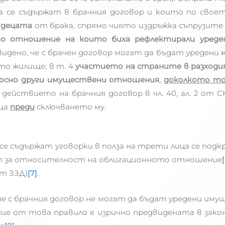
а се съдържат в брачния договор и които по свое
о
децата
от брака, спрямо чиято издръжка съпрузите
по отношение на които биха рефлектирали уреде
предвидено, че с брачен договор могат да бъдат уредени
то жилище; в т. 4
участието на страните в разходи
осно други имуществени отношения
,
доколкото то
действието на брачния договор в чл. 40, ал. 2 от СК
ца
преди
сключването му.
 се съдържат уговорки в полза на трети лица се по
ип за относителност на облигационното отношение
от ЗЗД)
[7]
.
че с брачния договор не могат да бъдат уредени и
ие от това правило е изрично предвидената в закон