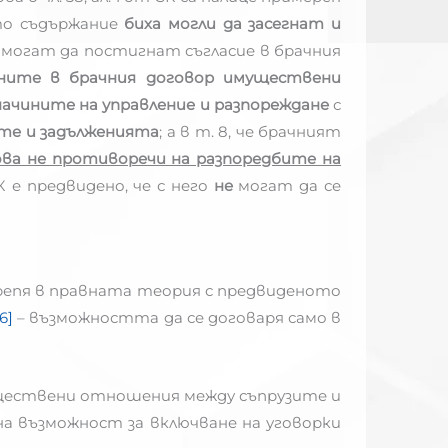
то съдържание
биха могли да засегнат и
 могат да постигнат съгласие в брачния
ните в брачния договор имуществени
начините на управление и разпореждане
с
те и задълженията
; а в т. 8, че брачният
ва не противоречи на разпоредбите на
 е предвидено, че с него
не
могат да се
дкрепя в правната теория с предвиденото
[6]
– възможността да се договаря само в
муществени отношения между съпрузите и
а възможност за включване на уговорки