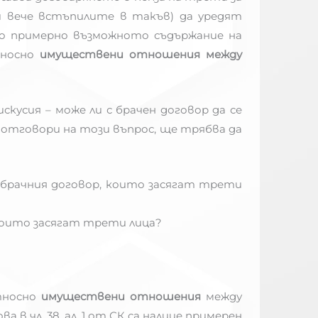
и вече встъпилите в такъв) да уредят
но примерно възможното съдържание на
носно
имуществени отношения между
кусия – може ли с брачен договор да се
е отговори на този въпрос, ще трябва да
 брачния договор, които засягат трети
 които засягат трети лица?
тносно
имуществени отношения
между
 чл. 38, ал. 1 от СК са налице примерен