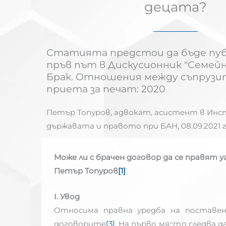
децата?
Статията предстои да бъде пуб
пръв път в Дискусионник "Семейно
Брак. Отношения между съпрузите
приета за печат: 2020
Петър Топуров, адвокат, асистент в Ин
държавата и правото при БАН,
08.09.2021 г
Може ли с брачен договор да се правят 
Петър Топуров
[1]
I
. Увод
Относима правна уредба на поставен
договорите
[3]
. На първо място следва да