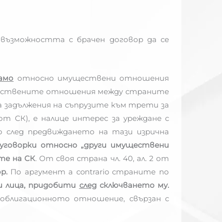
 възможността с брачен договор да се
амо
относно имуществени отношения
муществените отношения между страните
а задължения на съпрузите към трети за
от СК), е налице интерес за уреждане с
о след предвиждането на тази изрична
уговорки относно „други имуществени
те на СК
. От своя страна чл. 40, ал. 2 от
ор.
По аргумент a contrario страните по
 лица,
придобити
след
сключването му.
облигационното отношение, свързан с