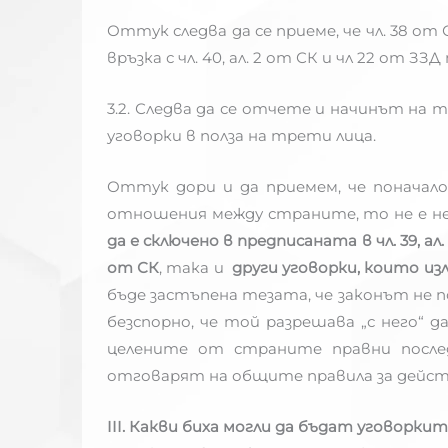
Оттук следва да се приеме, че чл. 38 от
връзка с чл. 40, ал. 2 от СК и чл 22 от 
3.2. Следва да се отчете и начинът на 
уговорки в полза на трети лица.
Оттук дори и да приемем, че поначал
отношения между страните, то не е не
да е сключено в предписаната в чл. 39, а
от СК
, така и
други уговорки, които из
бъде застъпена тезата, че законът не по
безспорно, че той разрешава „с него“ 
целените от страните правни послед
отговарят на общите правила за дейс
III
. Какви биха могли да бъдат уговорки