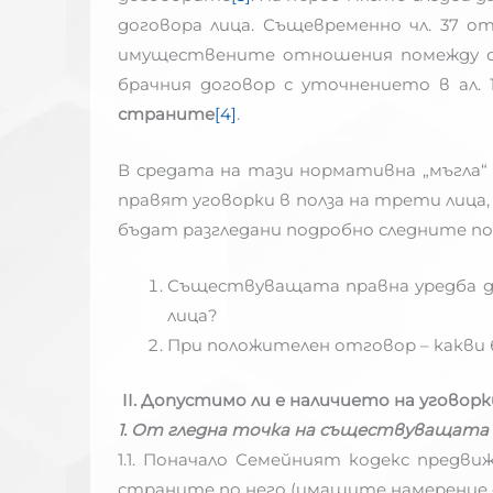
договора лица. Същевременно чл. 37 
имуществените отношения помежду си 
брачния договор с уточнението в ал. 1
страните
[4]
.
В средата на тази нормативна „мъгла“ 
правят уговорки в полза на трети лица,
бъдат разгледани подробно следните по
Съществуващата правна уредба до
лица?
При положителен отговор – какви 
II
. Допустимо ли е наличието на уговор
1. От гледна точка на съществуващата 
1.1. Поначало Семейният кодекс предв
страните по него (имащите намерение да