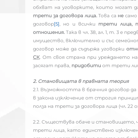
обхват на уговорките, които могат д
трети за договора лица.
Това са
не
сам
договор
[5]
, но и всички
трети лица, 
отношения.
Така в чл. 38, ал. 1, т. 3 е 
имущество, включително и със семейно
договор може да съдържа уговорки
отн
СК
. От своя страна при уреждането на 
засягат права,
придобити
от трети ли
2. Становищата в правната теория
2.1. Възможността в брачния договор да
в закона изключение от строгия принц
полза на трети за договора лица (чл. 22 
2.2. Съществува обаче и становището, 
трети лица, като единствено изключен