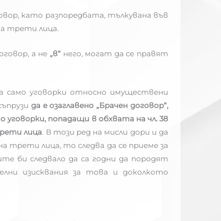
овор, като разпоредбата, тълкувана във
а трети лица.
оговор, а не
„в“
него, могат да се правят
ма само уговорки относно имуществени
съпрузи
да е озаглавено „Брачен договор“,
то уговорки, попадащи в обхвата на чл. 38
трети лица
. В този ред на мисли дори и да
на трети лица, то следва да се приеме за
ите би следвало да са годни да породят
елни изисквания за това и доколкото