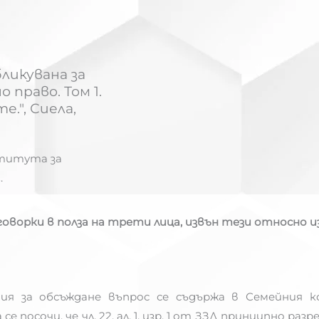
ликувана за
 право. Том 1.
.", Сиела,
ститута за
.
уговорки в полза на трети лица, извън тези относно
ия за обсъждане въпрос се съдържа в Семейния к
 се посочи, че чл. 22, ал. 1, изр. 1 от ЗЗД принципно 