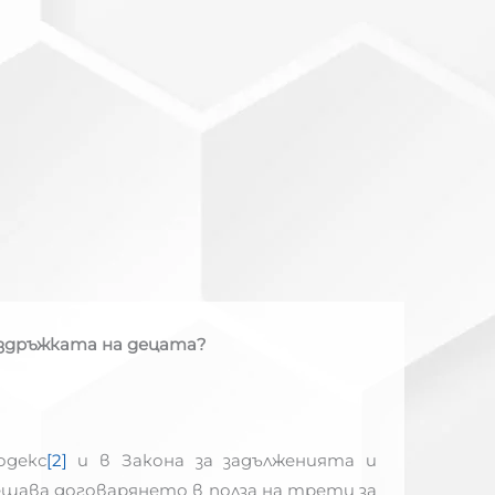
 издръжката на децата?
одекс
[2]
и в Закона за задълженията и
разрешава договарянето в полза на трети за